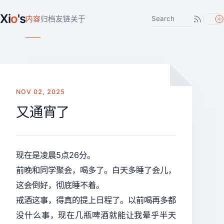
Xi
o
's
搜索文章
内容
归档
友链
关于
NOV 02, 2025
又通宵了
现在是凌晨5点26分。
前晚和同学聚会，喝多了。白天多睡了会儿，
这会倒好，彻底睡不着。
戒酒这事，得真的提上日程了。以前喝再多都
没什么事，现在几瓶啤酒就能让我晕乎半天