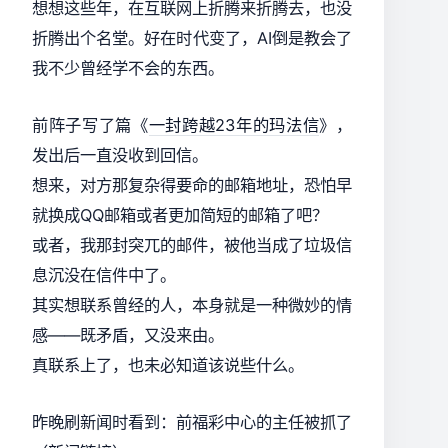
想想这些年，在互联网上折腾来折腾去，也没
折腾出个名堂。好在时代变了，AI倒是教会了
我不少曾经学不会的东西。
前阵子写了篇《
一封跨越23年的玛法信
》，
发出后一直没收到回信。
想来，对方那复杂得要命的邮箱地址，恐怕早
就换成QQ邮箱或者更加简短的邮箱了吧？
或者，我那封突兀的邮件，被他当成了垃圾信
息沉没在信件中了。
其实想联系曾经的人，本身就是一种微妙的情
感——既矛盾，又没来由。
真联系上了，也未必知道该说些什么。
昨晚刷新闻时看到：前福彩中心的主任被抓了